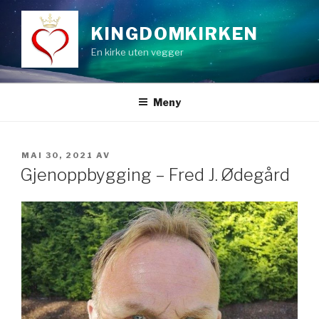
Gå
til
KINGDOMKIRKEN
innhold
En kirke uten vegger
Meny
PUBLISERT
MAI 30, 2021
AV
Gjenoppbygging – Fred J. Ødegård