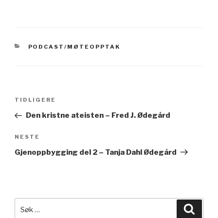
KATEGORIER
PODCAST/MØTEOPPTAK
Innleggsnavigasjon
Forrige
TIDLIGERE
innlegg
Den kristne ateisten – Fred J. Ødegård
Neste
NESTE
innlegg
Gjenoppbygging del 2 – Tanja Dahl Ødegård
Søk
Søk
etter: