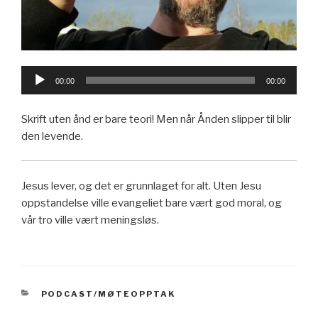
Lydavspiller
00:00
00:00
Skrift uten ånd er bare teori! Men når Ånden slipper til blir
den levende.
Jesus lever, og det er grunnlaget for alt. Uten Jesu
oppstandelse ville evangeliet bare vært god moral, og
vår tro ville vært meningsløs.
KATEGORIER
PODCAST/MØTEOPPTAK