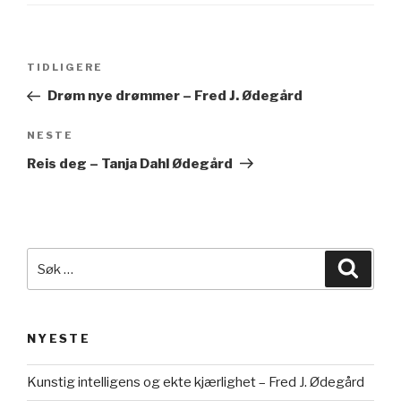
Innleggsnavigasjon
Forrige
TIDLIGERE
innlegg
Drøm nye drømmer – Fred J. Ødegård
Neste
NESTE
innlegg
Reis deg – Tanja Dahl Ødegård
Søk
Søk
etter:
NYESTE
Kunstig intelligens og ekte kjærlighet – Fred J. Ødegård