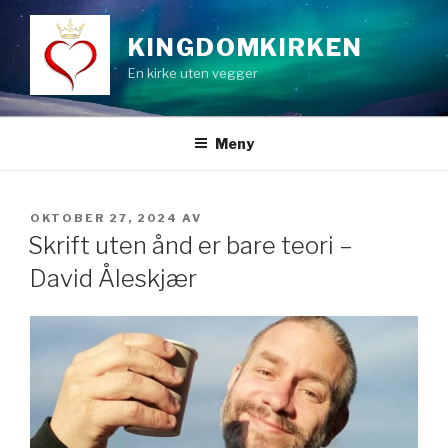
Gå
til
KINGDOMKIRKEN
innhold
En kirke uten vegger
Meny
PUBLISERT
OKTOBER 27, 2024
AV
Skrift uten ånd er bare teori –
David Åleskjær