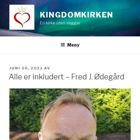
Gå
til
KINGDOMKIRKEN
innhold
En kirke uten vegger
Meny
PUBLISERT
JUNI 20, 2021
AV
Alle er inkludert – Fred J. Ødegård