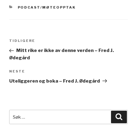
KATEGORIER
PODCAST/MØTEOPPTAK
Innleggsnavigasjon
Forrige
TIDLIGERE
innlegg
Mitt rike er ikke av denne verden – Fred J.
Ødegård
Neste
NESTE
innlegg
Uteliggeren og boka – Fred J. Ødegård
Søk
Søk
etter: