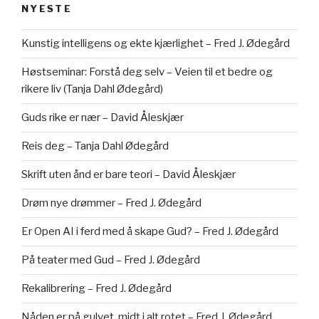
NYESTE
Kunstig intelligens og ekte kjærlighet – Fred J. Ødegård
Høstseminar: Forstå deg selv – Veien til et bedre og
rikere liv (Tanja Dahl Ødegård)
Guds rike er nær – David Åleskjær
Reis deg – Tanja Dahl Ødegård
Skrift uten ånd er bare teori – David Åleskjær
Drøm nye drømmer – Fred J. Ødegård
Er Open AI i ferd med å skape Gud? – Fred J. Ødegård
På teater med Gud – Fred J. Ødegård
Rekalibrering – Fred J. Ødegård
Nåden er på gulvet, midt i alt rotet – Fred J. Ødegård