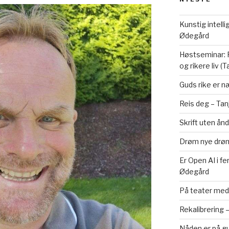
Kunstig intelli
Ødegård
Høstseminar: F
og rikere liv (
Guds rike er n
Reis deg – Tan
Skrift uten ånd
Drøm nye drøm
Er Open AI i f
Ødegård
På teater med 
Rekalibrering 
Nåden er på gul