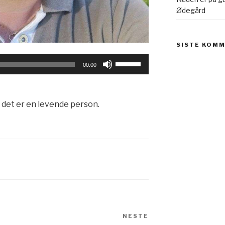
Ødegård
SISTE KOM
Bruk
00:00
opp-
og
ned-
 det er en levende person.
piltastene
for
å
øke
eller
redusere
lyden.
n
NESTE
Neste