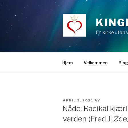
Gå
til
innhold
KING
En kirke uten
Hjem
Velkommen
Blo
PUBLISERT
APRIL 3, 2021
AV
Nåde: Radikal kjær
verden (Fred J. Øde