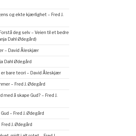
gens og ekte kjærlighet – Fred J.
orstå deg selv – Veien til et bedre
Tanja Dahl Ødegård)
ær – David Åleskjær
ja Dahl Ødegård
 er bare teori – David Åleskjær
mer – Fred J. Ødegård
erd med å skape Gud? – Fred J.
Gud – Fred J. Ødegård
– Fred J. Ødegård
vet, midt i alt rotet – Fred J.