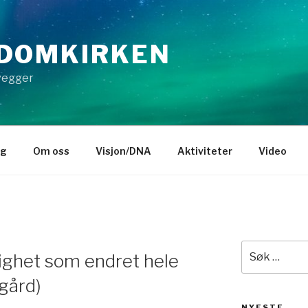
DOMKIRKEN
 vegger
gg
Om oss
Visjon/DNA
Aktiviteter
Video
Søk
lighet som endret hele
etter:
gård)
NYESTE