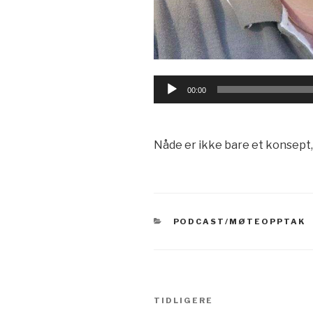
Lydavspiller
00:00
Nåde er ikke bare et konsept,
KATEGORIER
PODCAST/MØTEOPPTAK
Innleggsnavigasjo
Forrige
TIDLIGERE