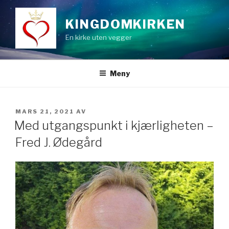
Gå
til
KINGDOMKIRKEN
innhold
En kirke uten vegger
Meny
PUBLISERT
MARS 21, 2021
AV
Med utgangspunkt i kjærligheten –
Fred J. Ødegård