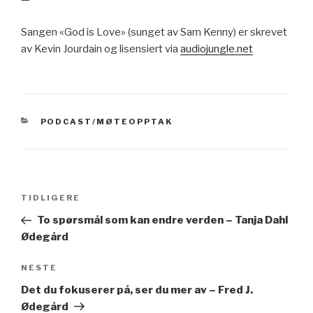
Sangen «God is Love» (sunget av Sam Kenny) er skrevet
av Kevin Jourdain og lisensiert via
audiojungle.net
KATEGORIER
PODCAST/MØTEOPPTAK
Innleggsnavigasjon
Forrige
TIDLIGERE
innlegg
To spørsmål som kan endre verden – Tanja Dahl
Ødegård
Neste
NESTE
innlegg
Det du fokuserer på, ser du mer av – Fred J.
Ødegård