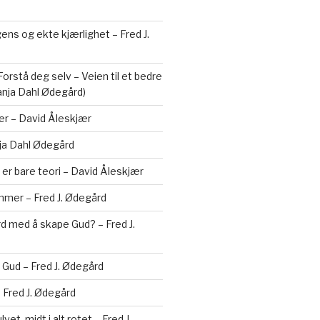
gens og ekte kjærlighet – Fred J.
orstå deg selv – Veien til et bedre
Tanja Dahl Ødegård)
ær – David Åleskjær
ja Dahl Ødegård
 er bare teori – David Åleskjær
mer – Fred J. Ødegård
erd med å skape Gud? – Fred J.
Gud – Fred J. Ødegård
– Fred J. Ødegård
vet, midt i alt rotet – Fred J.