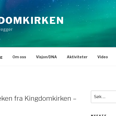
DOMKIRKEN
 vegger
gg
Om oss
Visjon/DNA
Aktiviteter
Video
Søk
eken fra Kingdomkirken –
etter:
NYESTE