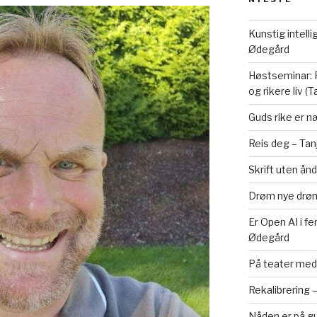
Kunstig intelli
Ødegård
Høstseminar: F
og rikere liv (
Guds rike er n
Reis deg – Tan
Skrift uten ånd
Drøm nye drøm
Er Open AI i f
Ødegård
På teater med 
Rekalibrering 
Nåden er på gul