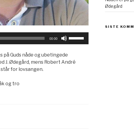
Ødegård
SISTE KOM
Bruk
00:00
opp-
og
s på Guds nåde og ubetingede
ned-
red J. Ødegård, mens Robert André
piltastene
tår for lovsangen.
for
å
åk og tro
øke
eller
redusere
lyden.