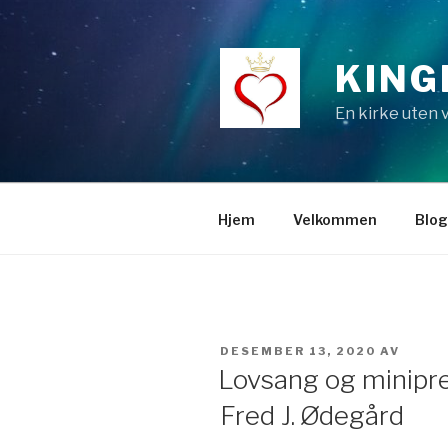
Gå
til
innhold
KING
En kirke uten
Hjem
Velkommen
Blo
PUBLISERT
DESEMBER 13, 2020
AV
Lovsang og minipr
Fred J. Ødegård