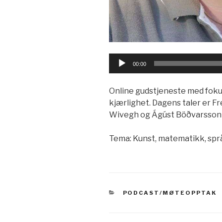
Lydavspiller
00:00
Online gudstjeneste med foku
kjærlighet. Dagens taler er F
Wivegh og Ágúst Böðvarsson s
Tema: Kunst, matematikk, spr
KATEGORIER
PODCAST/MØTEOPPTAK