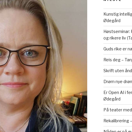
Kunstig intelli
Ødegård
Høstseminar: F
og rikere liv (
Guds rike er n
Reis deg – Tan
Skrift uten ånd
Drøm nye drøm
Er Open AI i f
Ødegård
På teater med 
Rekalibrering 
Nåden er på gul