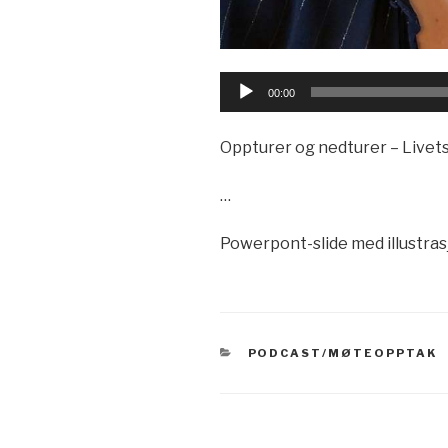
Lydavspiller
00:00
Oppturer og nedturer – Livet
…
Powerpont-slide med illustras
KATEGORIER
PODCAST/MØTEOPPTAK