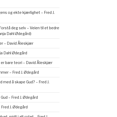
gens og ekte kjærlighet – Fred J.
orstå deg selv – Veien til et bedre
Tanja Dahl Ødegård)
ær – David Åleskjær
ja Dahl Ødegård
 er bare teori – David Åleskjær
mer – Fred J. Ødegård
erd med å skape Gud? – Fred J.
Gud – Fred J. Ødegård
– Fred J. Ødegård
vet, midt i alt rotet – Fred J.