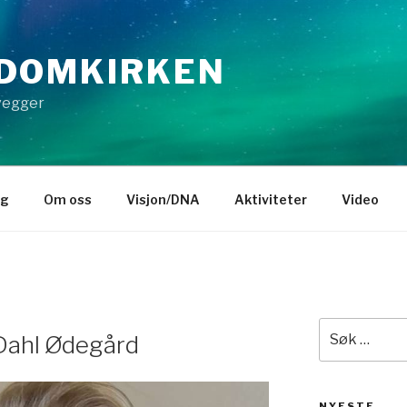
DOMKIRKEN
 vegger
gg
Om oss
Visjon/DNA
Aktiviteter
Video
Søk
 Dahl Ødegård
etter:
NYESTE