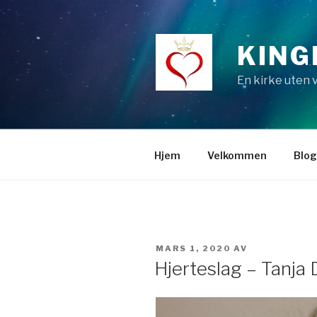
Gå
til
innhold
KING
En kirke uten
Hjem
Velkommen
Blo
PUBLISERT
MARS 1, 2020
AV
Hjerteslag – Tanja